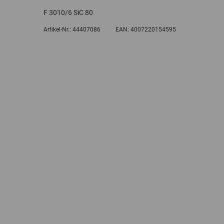
F 3010/6 SiC 80
Artikel-Nr.:
44407086
EAN:
4007220154595