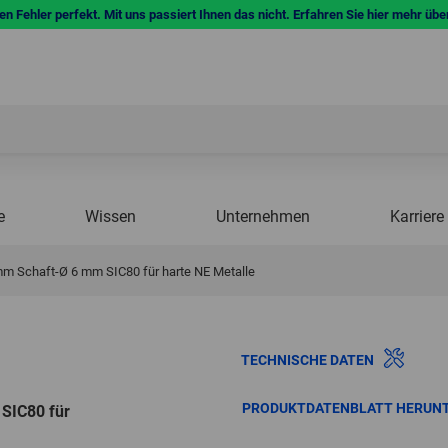
n Fehler perfekt. Mit uns passiert Ihnen das nicht. Erfahren Sie hier mehr übe
e
Wissen
Unternehmen
Karriere
mm Schaft-Ø 6 mm SIC80 für harte NE Metalle
TECHNISCHE DATEN
PRODUKTDATENBLATT HERUN
SIC80 für