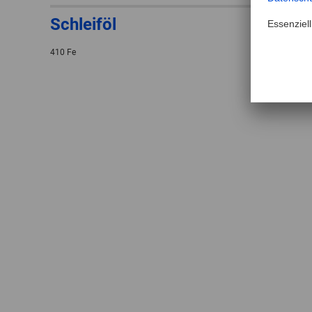
Schleiföl
410 Fe