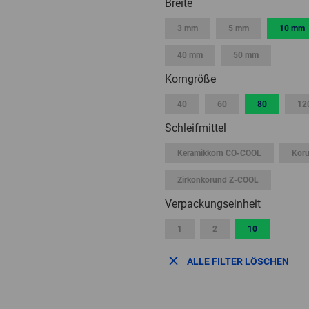
Breite
3 mm
5 mm
10 mm
40 mm
50 mm
Korngröße
40
60
80
12
Schleifmittel
Keramikkorn CO-COOL
Kor
Zirkonkorund Z-COOL
Verpackungseinheit
1
2
10
ALLE FILTER LÖSCHEN