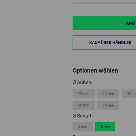
ANME
KAUF ÜBER HÄNDLER
Optionen wählen
Ø Außen
10 mm
15 mm
20 
60 mm
80 mm
Ø Schaft
3 mm
6 mm