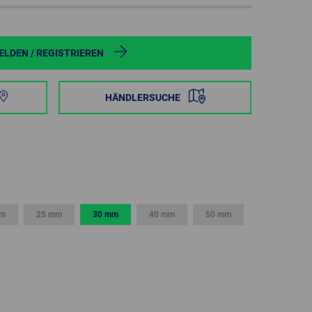
POLAND
SPAIN
LDEN / REGISTRIEREN
SWEDEN
HÄNDLERSUCHE
SWITZERLAND
TURKEY
UNITED
KINGDOM
mm
25 mm
30 mm
40 mm
50 mm
ASIA/PACIFIC
AFRICA
AUSTRALIA
SOUTH
AFRICA