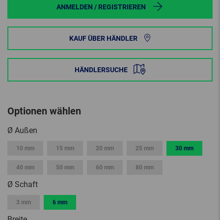
ANMELDEN / REGISTRIEREN
KAUF ÜBER HÄNDLER
HÄNDLERSUCHE
Optionen wählen
Ø Außen
10 mm
15 mm
20 mm
25 mm
30 mm
40 mm
50 mm
60 mm
80 mm
Ø Schaft
3 mm
6 mm
Breite