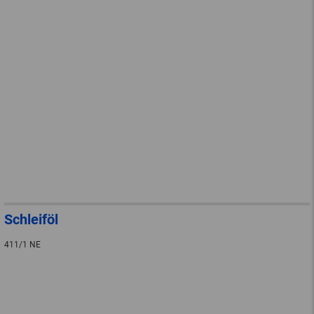
Schleiföl
411/1 NE