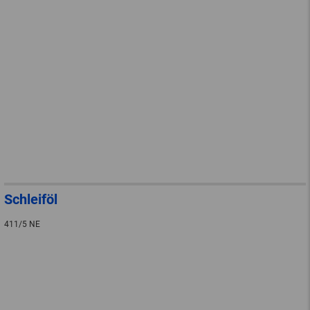
Schleiföl
411/5 NE