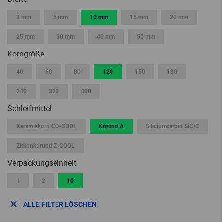
3 mm
5 mm
10 mm
15 mm
20 mm
25 mm
30 mm
40 mm
50 mm
Korngröße
40
60
80
120
150
180
240
320
400
Schleifmittel
Keramikkorn CO-COOL
Korund A
Siliciumcarbid SiC/C
Zirkonkorund Z-COOL
Verpackungseinheit
1
2
10
ALLE FILTER LÖSCHEN