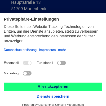
Hauptstraße 13
51709 Marienheide
+49 2264 9-0
info@pferd.com
+49 2264 9-400
Impressum
Datenschutz
AVB
© 2026 August Rüggeberg GmbH & Co. KG