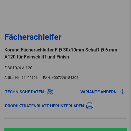
Fächerschleifer
Korund Fächerschleifer F Ø 30x10mm Schaft-Ø 6 mm
A120 für Feinschliff und Finish
F 3010/6 A 120
Artikel-Nr.:
44402126
EAN:
4007220154304
TECHNISCHE DATEN
VARIANTE ÄNDERN
PRODUKTDATENBLATT HERUNTERLADEN