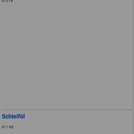
410 Fe
Schleiföl
411 NE