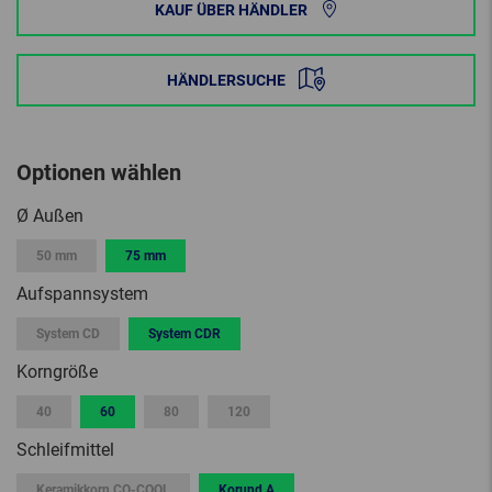
KAUF ÜBER HÄNDLER
HÄNDLERSUCHE
Optionen wählen
Ø Außen
50 mm
75 mm
Aufspannsystem
System CD
System CDR
Korngröße
40
60
80
120
Schleifmittel
Keramikkorn CO-COOL
Korund A