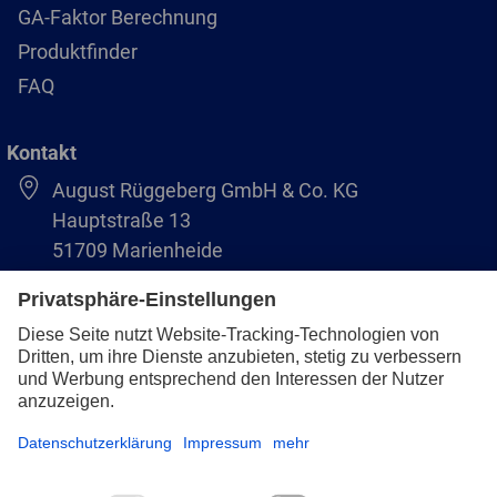
GA-Faktor Berechnung
Produktfinder
FAQ
Kontakt
August Rüggeberg GmbH & Co. KG
Hauptstraße 13
51709 Marienheide
+49 2264 9-0
info@pferd.com
+49 2264 9-400
Impressum